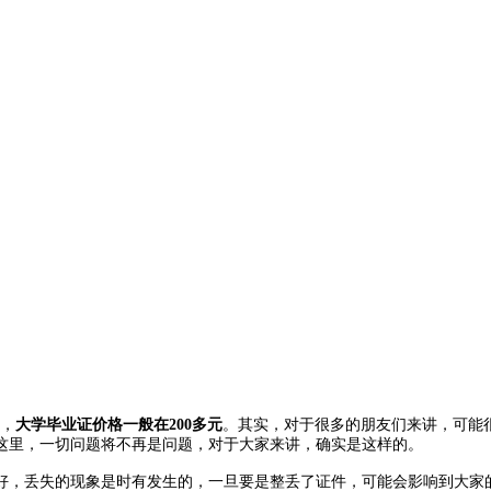
解，
大学毕业证价格一般在200多元
。其实，对于很多的朋友们来讲，可能
这里，一切问题将不再是问题，对于大家来讲，确实是这样的。
，丢失的现象是时有发生的，一旦要是整丢了证件，可能会影响到大家的