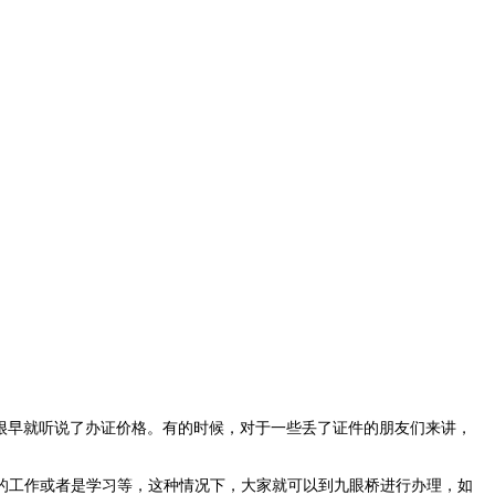
很早就听说了办证价格。有的时候，对于一些丢了证件的朋友们来讲，
工作或者是学习等，这种情况下，大家就可以到九眼桥进行办理，如