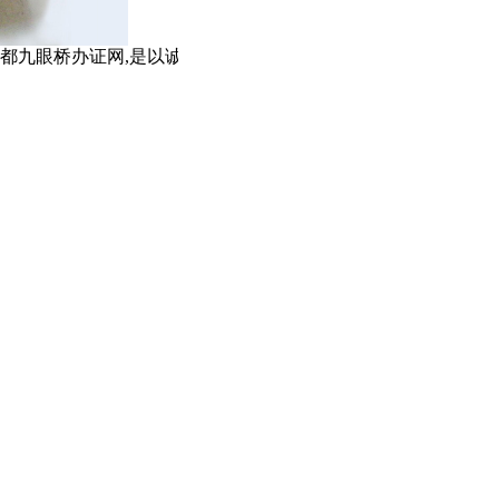
都九眼桥办证网,是以诚信为本的原则服务于成都九眼桥、成都双