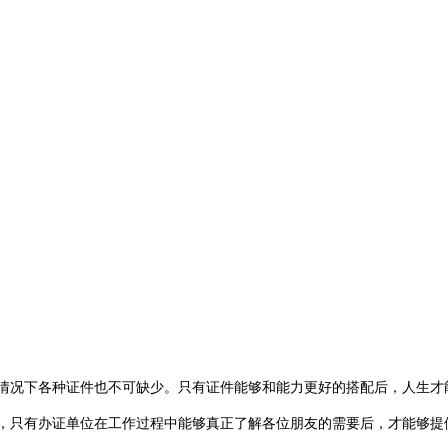
情况下各种证件也不可缺少。只有证件能够和能力更好的搭配后，人生才
，只有办证单位在工作过程中能够真正了解各位朋友的需要后，才能够提