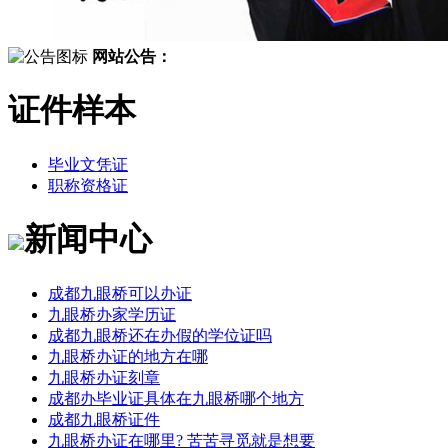
网站公告：
证件样本
毕业文凭证
职称资格证
新闻中心
成都九眼桥可以办证
九眼桥办家学历证
成都九眼桥还在办假的学位证吗
九眼桥办证的地方在哪
九眼桥办证刻章
成都办毕业证具体在九眼桥哪个地方
成都九眼桥证件
九眼桥办证在哪里? 苦苦寻觅就是想要