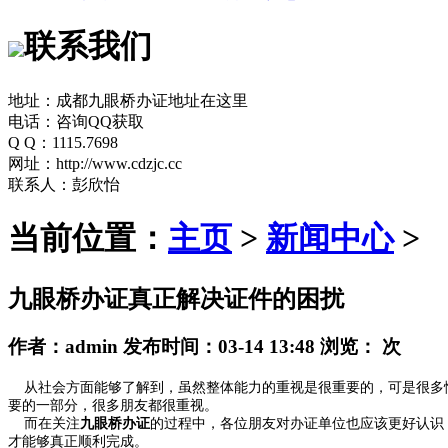
联系我们
地址：成都九眼桥办证地址在这里
电话：咨询QQ获取
Q Q：1115.7698
网址：http://www.cdzjc.cc
联系人：彭欣怡
当前位置：
主页
>
新闻中心
>
九眼桥办证真正解决证件的困扰
作者：admin 发布时间：
03-14 13:48
浏览：
次
从社会方面能够了解到，虽然整体能力的重视是很重要的，可是很多
要的一部分，很多朋友都很重视。
而在关注
九眼桥办证
的过程中，各位朋友对办证单位也应该更好认识
才能够真正顺利完成。